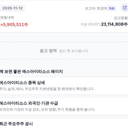
2025-11-12
보고자:
최경덕
차트
변동내역
잔고현황
23,114,808
주
+
5,905,511
주
지분
29.83
%
광고 영역
잠시 후 표시됩니다
께 보면 좋은
에스아이리소스
페이지
에스아이리소스 종목 상세
주가, 실적, 테마, 주요주주 지분변동을 한 화면에서 확인합니다.
에스아이리소스 외국인·기관 수급
외국인과 기관의 수급 강도, 보유 방향, 주가 흐름을 함께 봅니다.
최근 주요주주 공시