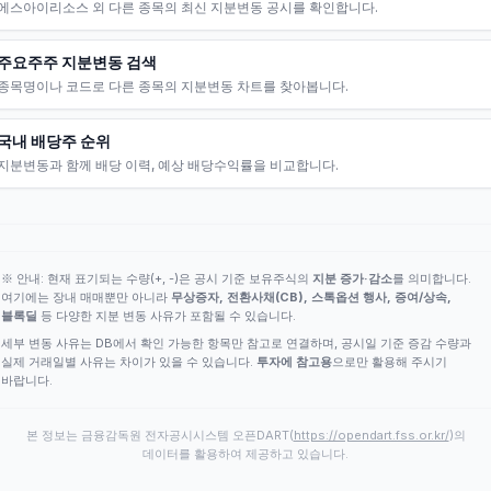
에스아이리소스 외 다른 종목의 최신 지분변동 공시를 확인합니다.
주요주주 지분변동 검색
종목명이나 코드로 다른 종목의 지분변동 차트를 찾아봅니다.
국내 배당주 순위
지분변동과 함께 배당 이력, 예상 배당수익률을 비교합니다.
※ 안내: 현재 표기되는 수량(+, -)은 공시 기준 보유주식의
지분 증가·감소
를 의미합니다.
여기에는 장내 매매뿐만 아니라
무상증자, 전환사채(CB), 스톡옵션 행사, 증여/상속,
블록딜
등 다양한 지분 변동 사유가 포함될 수 있습니다.
세부 변동 사유는 DB에서 확인 가능한 항목만 참고로 연결하며, 공시일 기준 증감 수량과
실제 거래일별 사유는 차이가 있을 수 있습니다.
투자에 참고용
으로만 활용해 주시기
바랍니다.
본 정보는 금융감독원 전자공시시스템 오픈DART(
https://opendart.fss.or.kr/
)의
데이터를 활용하여 제공하고 있습니다.