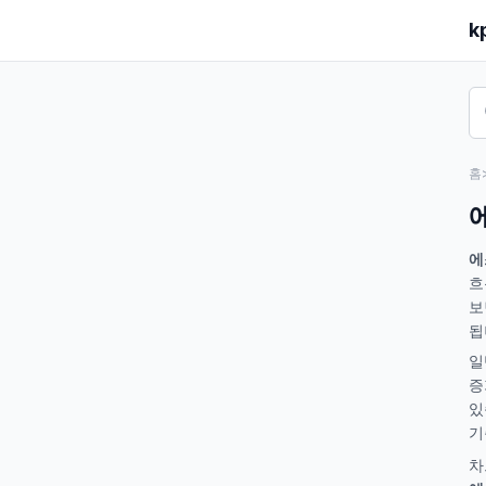
k
홈
에
흐
보
됩
일
증
있
기
차