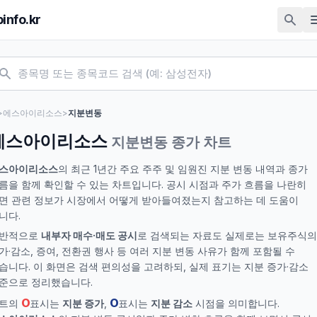
pinfo.kr
>
에스아이리소스
>
지분변동
에스아이리소스
지분변동 종가 차트
스아이리소스
의 최근 1년간 주요 주주 및 임원진 지분 변동 내역과 종가
름을 함께 확인할 수 있는 차트입니다. 공시 시점과 주가 흐름을 나란히
면 관련 정보가 시장에서 어떻게 받아들여졌는지 참고하는 데 도움이
니다.
반적으로
내부자 매수·매도 공시
로 검색되는 자료도 실제로는 보유주식의
가·감소, 증여, 전환권 행사 등 여러 지분 변동 사유가 함께 포함될 수
습니다. 이 화면은 검색 편의성을 고려하되, 실제 표기는 지분 증가·감소
준으로 정리했습니다.
O
O
트의
표시는
지분 증가
,
표시는
지분 감소
시점을 의미합니다.