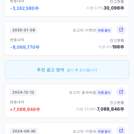
변동내역
잔고현황
30,098
주
-3,162,580
주
지분
0.11
%
2025-01-08
보고자:
이학연
이전 공시
변동내역
잔고현황
198
주
-8,069,770
주
지분
0
%
추천 광고 영역
잠시 후 표시됩니다
2024-12-12
보고자:
동국씨엠
이전 공시
변동내역
잔고현황
7,088,846
주
+
7,088,846
주
지분
21.09
%
2024-08-30
보고자:
이영세
이전 공시