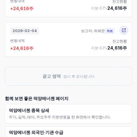
변동내역
잔고현황
24,616
주
+
24,616
주
지분
0.1
%
2026-02-04
보고자:
최해문
차트
변동내역
잔고현황
24,616
주
+
24,616
주
지분
0.1
%
광고 영역
잠시 후 표시됩니다
함께 보면 좋은
덕양에너젠
페이지
덕양에너젠 종목 상세
주가, 실적, 테마, 주요주주 지분변동을 한 화면에서 확인합니다.
덕양에너젠 외국인·기관 수급