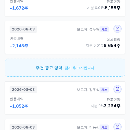
변동내역
잔고현황
5,188
주
-1,672
주
지분
0.01
%
2026-08-03
보고자:
류두형
차트
변동내역
잔고현황
6,654
주
-2,145
주
지분
0.01
%
추천 광고 영역
잠시 후 표시됩니다
2026-08-03
보고자:
김우석
차트
변동내역
잔고현황
3,264
주
-1,052
주
지분
0
%
2026-08-03
보고자:
김동선
차트