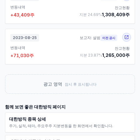
변동내역
잔고현황
1,308,409
주
+
43,409
주
지분
24.69
%
2023-08-25
보고자:
설범
이전 공시
변동내역
잔고현황
1,265,000
주
+
71,030
주
지분
23.87
%
광고 영역
잠시 후 표시됩니다
함께 보면 좋은
대한방직
페이지
대한방직 종목 상세
주가, 실적, 테마, 주요주주 지분변동을 한 화면에서 확인합니다.