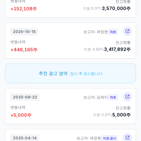
변동내역
잔고현황
3,570,000
주
+
152,108
주
지분
5.31
%
2025-10-15
보고자:
곽정현
차트
변동내역
잔고현황
3,417,892
주
+
446,165
주
지분
4.99
%
추천 광고 영역
잠시 후 표시됩니다
2025-08-22
보고자:
김재익
차트
변동내역
잔고현황
5,000
주
+
5,000
주
지분
0.01
%
2025-04-14
보고자:
곽정현
이전 공시