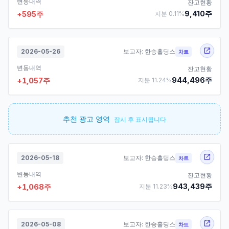
변동내역
잔고현황
9,410
주
+
595
주
지분
0.11
%
2026-05-26
보고자:
한승홀딩스
차트
변동내역
잔고현황
944,496
주
+
1,057
주
지분
11.24
%
추천 광고 영역
잠시 후 표시됩니다
2026-05-18
보고자:
한승홀딩스
차트
변동내역
잔고현황
943,439
주
+
1,068
주
지분
11.23
%
2026-05-08
보고자:
한승홀딩스
차트