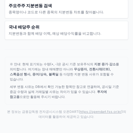
주요주주 지분변동 검색
종목명이나 코드로 다른 종목의 지분변동 차트를 찾아봅니다.
국내 배당주 순위
지분변동과 함께 배당 이력, 예상 배당수익률을 비교합니다.
※ 안내: 현재 표기되는 수량(+, -)은 공시 기준 보유주식의
지분 증가·감소
를
의미합니다. 여기에는 장내 매매뿐만 아니라
무상증자, 전환사채(CB),
스톡옵션 행사, 증여/상속, 블록딜
등 다양한 지분 변동 사유가 포함될 수
있습니다.
세부 변동 사유는 DB에서 확인 가능한 항목만 참고로 연결하며, 공시일 기준
증감 수량과 실제 거래일별 사유는 차이가 있을 수 있습니다.
투자에
참고용
으로만 활용해 주시기 바랍니다.
본 정보는 금융감독원 전자공시시스템 오픈DART(
https://opendart.fss.or.kr/
)의
데이터를 활용하여 제공하고 있습니다.