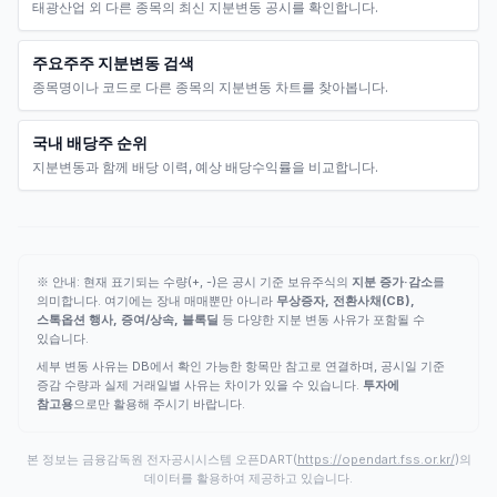
태광산업 외 다른 종목의 최신 지분변동 공시를 확인합니다.
주요주주 지분변동 검색
종목명이나 코드로 다른 종목의 지분변동 차트를 찾아봅니다.
국내 배당주 순위
지분변동과 함께 배당 이력, 예상 배당수익률을 비교합니다.
※ 안내: 현재 표기되는 수량(+, -)은 공시 기준 보유주식의
지분 증가·감소
를
의미합니다. 여기에는 장내 매매뿐만 아니라
무상증자, 전환사채(CB),
스톡옵션 행사, 증여/상속, 블록딜
등 다양한 지분 변동 사유가 포함될 수
있습니다.
세부 변동 사유는 DB에서 확인 가능한 항목만 참고로 연결하며, 공시일 기준
증감 수량과 실제 거래일별 사유는 차이가 있을 수 있습니다.
투자에
참고용
으로만 활용해 주시기 바랍니다.
본 정보는 금융감독원 전자공시시스템 오픈DART(
https://opendart.fss.or.kr/
)의
데이터를 활용하여 제공하고 있습니다.