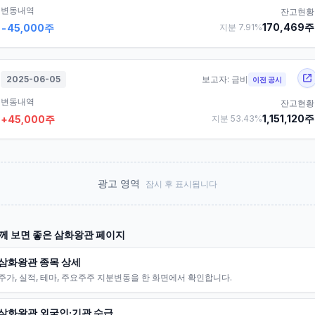
변동내역
잔고현황
170,469
주
-45,000
주
지분
7.91
%
2025-06-05
보고자:
금비
이전 공시
변동내역
잔고현황
1,151,120
주
+
45,000
주
지분
53.43
%
광고 영역
잠시 후 표시됩니다
께 보면 좋은
삼화왕관
페이지
삼화왕관 종목 상세
주가, 실적, 테마, 주요주주 지분변동을 한 화면에서 확인합니다.
삼화왕관 외국인·기관 수급