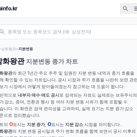
pinfo.kr
>
삼화왕관
>
지분변동
삼화왕관
지분변동 종가 차트
화왕관
의 최근 1년간 주요 주주 및 임원진 지분 변동 내역과 종가 흐름을
께 확인할 수 있는 차트입니다. 공시 시점과 주가 흐름을 나란히 보면 관
보가 시장에서 어떻게 받아들여졌는지 참고하는 데 도움이 됩니다.
반적으로
내부자 매수·매도 공시
로 검색되는 자료도 실제로는 보유주식의
가·감소, 증여, 전환권 행사 등 여러 지분 변동 사유가 함께 포함될 수
습니다. 이 화면은 검색 편의성을 고려하되, 실제 표기는 지분 증가·감소
준으로 정리했습니다.
O
O
트의
표시는
지분 증가
,
표시는
지분 감소
시점을 의미합니다.
화왕관
의 지분 변동 공시일과 주가 변화 흐름을 함께 보면서 공시 이후의