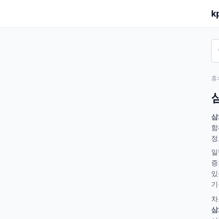
k
홈
삼
함
정
일
증
있
기
차
삼