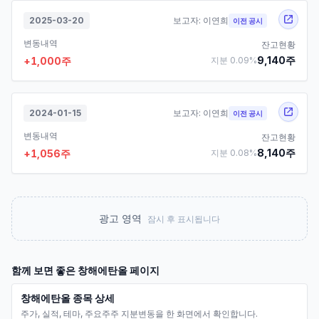
2025-03-20
보고자:
이연희
이전 공시
변동내역
잔고현황
9,140
주
+
1,000
주
지분
0.09
%
2024-01-15
보고자:
이연희
이전 공시
변동내역
잔고현황
8,140
주
+
1,056
주
지분
0.08
%
광고 영역
잠시 후 표시됩니다
함께 보면 좋은
창해에탄올
페이지
창해에탄올 종목 상세
주가, 실적, 테마, 주요주주 지분변동을 한 화면에서 확인합니다.