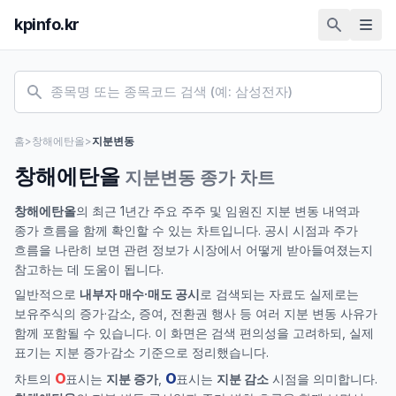
kpinfo.kr
홈
>
창해에탄올
>
지분변동
창해에탄올
지분변동 종가 차트
창해에탄올
의 최근 1년간 주요 주주 및 임원진 지분 변동 내역과
종가 흐름을 함께 확인할 수 있는 차트입니다. 공시 시점과 주가
흐름을 나란히 보면 관련 정보가 시장에서 어떻게 받아들여졌는지
참고하는 데 도움이 됩니다.
일반적으로
내부자 매수·매도 공시
로 검색되는 자료도 실제로는
보유주식의 증가·감소, 증여, 전환권 행사 등 여러 지분 변동 사유가
함께 포함될 수 있습니다. 이 화면은 검색 편의성을 고려하되, 실제
표기는 지분 증가·감소 기준으로 정리했습니다.
O
O
차트의
표시는
지분 증가
,
표시는
지분 감소
시점을 의미합니다.