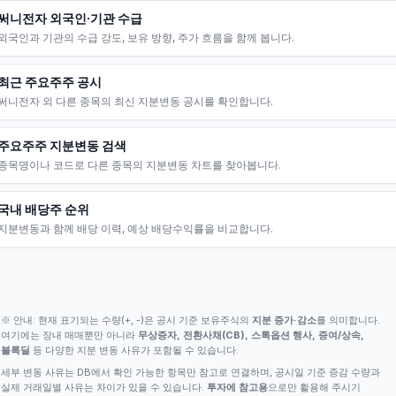
써니전자 외국인·기관 수급
외국인과 기관의 수급 강도, 보유 방향, 주가 흐름을 함께 봅니다.
최근 주요주주 공시
써니전자 외 다른 종목의 최신 지분변동 공시를 확인합니다.
주요주주 지분변동 검색
종목명이나 코드로 다른 종목의 지분변동 차트를 찾아봅니다.
국내 배당주 순위
지분변동과 함께 배당 이력, 예상 배당수익률을 비교합니다.
※ 안내: 현재 표기되는 수량(+, -)은 공시 기준 보유주식의
지분 증가·감소
를 의미합니다.
여기에는 장내 매매뿐만 아니라
무상증자, 전환사채(CB), 스톡옵션 행사, 증여/상속,
블록딜
등 다양한 지분 변동 사유가 포함될 수 있습니다.
세부 변동 사유는 DB에서 확인 가능한 항목만 참고로 연결하며, 공시일 기준 증감 수량과
실제 거래일별 사유는 차이가 있을 수 있습니다.
투자에 참고용
으로만 활용해 주시기