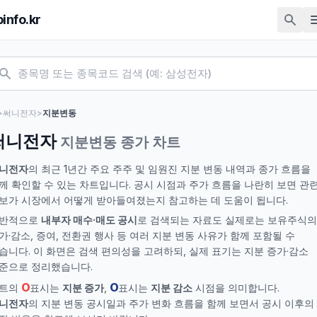
pinfo.kr
>
써니전자
>
지분변동
써니전자
지분변동 종가 차트
니전자
의 최근 1년간 주요 주주 및 임원진 지분 변동 내역과 종가 흐름을
께 확인할 수 있는 차트입니다. 공시 시점과 주가 흐름을 나란히 보면 관
보가 시장에서 어떻게 받아들여졌는지 참고하는 데 도움이 됩니다.
반적으로
내부자 매수·매도 공시
로 검색되는 자료도 실제로는 보유주식의
가·감소, 증여, 전환권 행사 등 여러 지분 변동 사유가 함께 포함될 수
습니다. 이 화면은 검색 편의성을 고려하되, 실제 표기는 지분 증가·감소
준으로 정리했습니다.
O
O
트의
표시는
지분 증가
,
표시는
지분 감소
시점을 의미합니다.
니전자
의 지분 변동 공시일과 주가 변화 흐름을 함께 보면서 공시 이후의