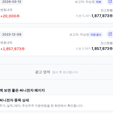
2026-03-13
보고자:
차상권
차트
변동내역
잔고현황
1,877,873
주
+
20,000
주
지분
5.29
%
2023-12-08
보고자:
차상권
이전 공시
변동내역
잔고현황
1,857,873
주
+
1,857,873
주
지분
5.06
%
광고 영역
잠시 후 표시됩니다
께 보면 좋은
써니전자
페이지
써니전자 종목 상세
주가, 실적, 테마, 주요주주 지분변동을 한 화면에서 확인합니다.