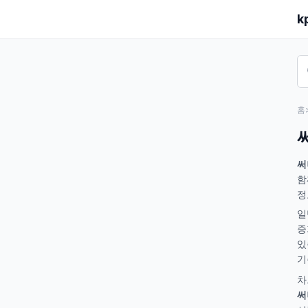
k
홈
써
함
정
일
증
있
기
차
써