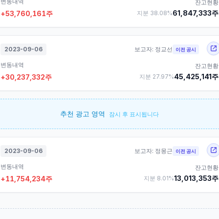
변동내역
잔고현황
61,847,333
주
+
53,760,161
주
지분
38.08
%
2023-09-06
보고자:
정교선
이전 공시
변동내역
잔고현황
45,425,141
주
+
30,237,332
주
지분
27.97
%
추천 광고 영역
잠시 후 표시됩니다
2023-09-06
보고자:
정몽근
이전 공시
변동내역
잔고현황
13,013,353
주
+
11,754,234
주
지분
8.01
%