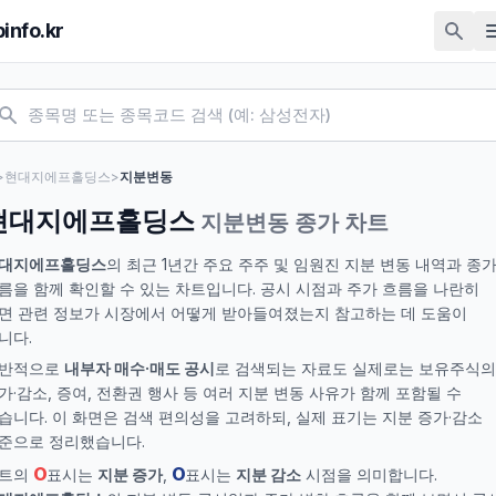
pinfo.kr
>
현대지에프홀딩스
>
지분변동
현대지에프홀딩스
지분변동 종가 차트
대지에프홀딩스
의 최근 1년간 주요 주주 및 임원진 지분 변동 내역과 종
름을 함께 확인할 수 있는 차트입니다. 공시 시점과 주가 흐름을 나란히
면 관련 정보가 시장에서 어떻게 받아들여졌는지 참고하는 데 도움이
니다.
반적으로
내부자 매수·매도 공시
로 검색되는 자료도 실제로는 보유주식의
가·감소, 증여, 전환권 행사 등 여러 지분 변동 사유가 함께 포함될 수
습니다. 이 화면은 검색 편의성을 고려하되, 실제 표기는 지분 증가·감소
준으로 정리했습니다.
O
O
트의
표시는
지분 증가
,
표시는
지분 감소
시점을 의미합니다.