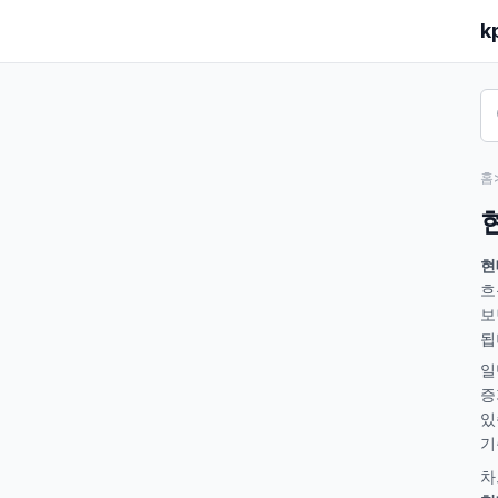
k
홈
현
흐
보
됩
일
증
있
기
차