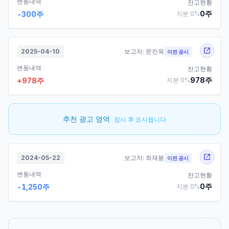
변동내역
잔고현황
0
주
-300
주
지분
0
%
2025-04-10
보고자:
문진욱
이전 공시
변동내역
잔고현황
978
주
+
978
주
지분
0
%
추천 광고 영역
잠시 후 표시됩니다
2024-05-22
보고자:
최재붕
이전 공시
변동내역
잔고현황
0
주
-1,250
주
지분
0
%