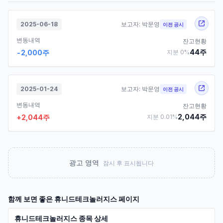
2025-06-18
보고자:
박문영
이전 공시
변동내역
잔고현황
44
주
-2,000
주
지분
0
%
2025-01-24
보고자:
박문영
이전 공시
변동내역
잔고현황
2,044
주
+
2,044
주
지분
0.01
%
광고 영역
잠시 후 표시됩니다
함께 보면 좋은
휴니드테크놀러지스
페이지
휴니드테크놀러지스 종목 상세