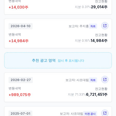
변동내역
잔고현황
29,014
주
+
14,030
주
지분
0.31
%
2026-04-10
보고자:
주지홍
차트
변동내역
잔고현황
14,984
주
+
14,984
주
지분
0.16
%
추천 광고 영역
잠시 후 표시됩니다
2026-02-27
보고자:
사조대림
차트
변동내역
잔고현황
6,721,451
주
+
989,075
주
지분
71.33
%
2025-07-01
보고자:
사조대림
이전 공시