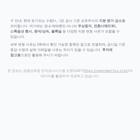
※ 안내: 현재 표기되는 수량(+, -)은 공시 기준 보유주식의
지분 증가·감소
를
의미합니다. 여기에는 장내 매매뿐만 아니라
무상증자, 전환사채(CB),
스톡옵션 행사, 증여/상속, 블록딜
등 다양한 지분 변동 사유가 포함될 수
있습니다.
세부 변동 사유는 DB에서 확인 가능한 항목만 참고로 연결하며, 공시일 기준
증감 수량과 실제 거래일별 사유는 차이가 있을 수 있습니다.
투자에
참고용
으로만 활용해 주시기 바랍니다.
본 정보는 금융감독원 전자공시시스템 오픈DART(
https://opendart.fss.or.kr/
)의
데이터를 활용하여 제공하고 있습니다.