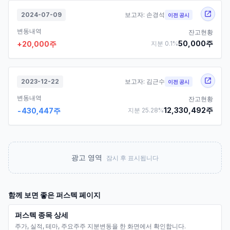
2024-07-09
보고자:
손경석
이전 공시
변동내역
잔고현황
50,000
주
+
20,000
주
지분
0.1
%
2023-12-22
보고자:
김근수
이전 공시
변동내역
잔고현황
12,330,492
주
-430,447
주
지분
25.28
%
광고 영역
잠시 후 표시됩니다
함께 보면 좋은
퍼스텍
페이지
퍼스텍 종목 상세
주가, 실적, 테마, 주요주주 지분변동을 한 화면에서 확인합니다.