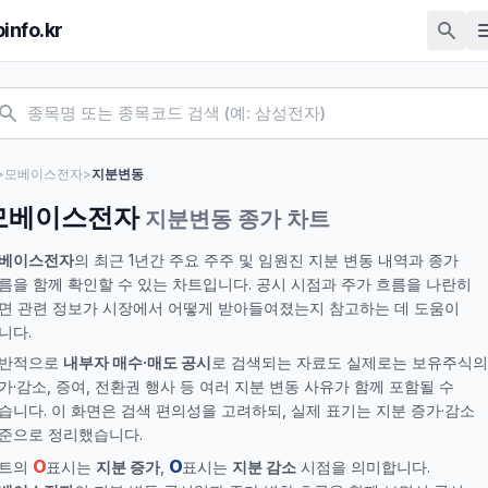
pinfo.kr
>
모베이스전자
>
지분변동
모베이스전자
지분변동 종가 차트
베이스전자
의 최근 1년간 주요 주주 및 임원진 지분 변동 내역과 종가
름을 함께 확인할 수 있는 차트입니다. 공시 시점과 주가 흐름을 나란히
면 관련 정보가 시장에서 어떻게 받아들여졌는지 참고하는 데 도움이
니다.
반적으로
내부자 매수·매도 공시
로 검색되는 자료도 실제로는 보유주식의
가·감소, 증여, 전환권 행사 등 여러 지분 변동 사유가 함께 포함될 수
습니다. 이 화면은 검색 편의성을 고려하되, 실제 표기는 지분 증가·감소
준으로 정리했습니다.
O
O
트의
표시는
지분 증가
,
표시는
지분 감소
시점을 의미합니다.