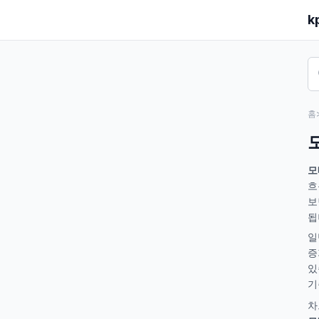
k
홈
모
흐
보
됩
일
증
있
기
차