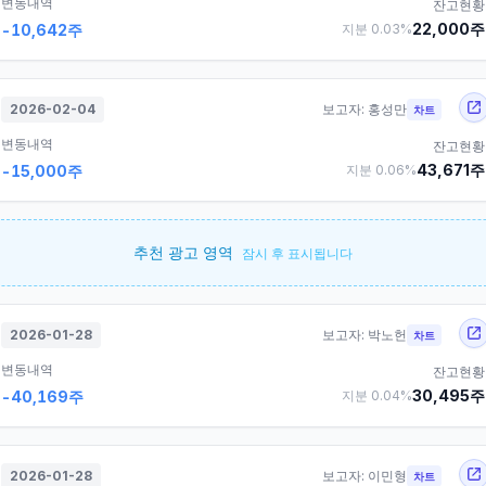
변동내역
잔고현황
22,000
주
-10,642
주
지분
0.03
%
2026-02-04
보고자:
홍성만
차트
변동내역
잔고현황
43,671
주
-15,000
주
지분
0.06
%
추천 광고 영역
잠시 후 표시됩니다
2026-01-28
보고자:
박노헌
차트
변동내역
잔고현황
30,495
주
-40,169
주
지분
0.04
%
2026-01-28
보고자:
이민형
차트