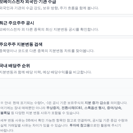
모베이스전자 외국인·기관 수급
외국인과 기관의 수급 강도, 보유 방향, 주가 흐름을 함께 봅니다.
최근 주요주주 공시
모베이스전자 외 다른 종목의 최신 지분변동 공시를 확인합니다.
주요주주 지분변동 검색
종목명이나 코드로 다른 종목의 지분변동 차트를 찾아봅니다.
국내 배당주 순위
지분변동과 함께 배당 이력, 예상 배당수익률을 비교합니다.
※ 안내: 현재 표기되는 수량(+, -)은 공시 기준 보유주식의
지분 증가·감소
를 의미합니다.
여기에는 장내 매매뿐만 아니라
무상증자, 전환사채(CB), 스톡옵션 행사, 증여/상속,
블록딜
등 다양한 지분 변동 사유가 포함될 수 있습니다.
세부 변동 사유는 DB에서 확인 가능한 항목만 참고로 연결하며, 공시일 기준 증감 수량과
실제 거래일별 사유는 차이가 있을 수 있습니다.
투자에 참고용
으로만 활용해 주시기
바랍니다.