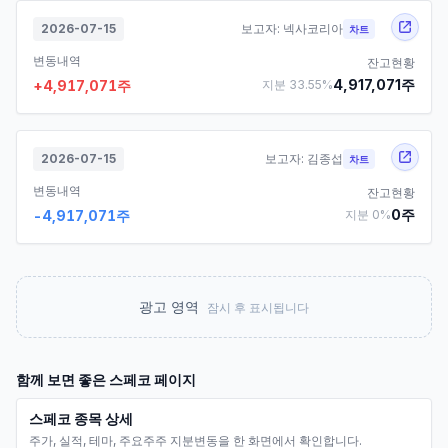
2026-07-15
보고자:
넥사코리아
차트
변동내역
잔고현황
4,917,071
주
+
4,917,071
주
지분
33.55
%
2026-07-15
보고자:
김종섭
차트
변동내역
잔고현황
0
주
-4,917,071
주
지분
0
%
광고 영역
잠시 후 표시됩니다
함께 보면 좋은
스페코
페이지
스페코 종목 상세
주가, 실적, 테마, 주요주주 지분변동을 한 화면에서 확인합니다.