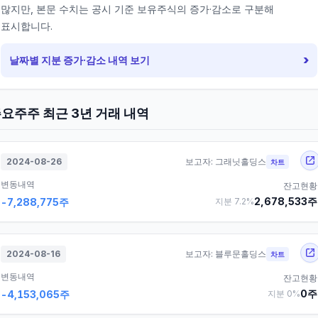
많지만, 본문 수치는 공시 기준 보유주식의 증가·감소로 구분해
표시합니다.
›
날짜별 지분 증가·감소 내역 보기
요주주 최근 3년 거래 내역
2024-08-26
보고자:
그래닛홀딩스
차트
변동내역
잔고현황
2,678,533
주
-7,288,775
주
지분
7.2
%
2024-08-16
보고자:
블루문홀딩스
차트
변동내역
잔고현황
0
주
-4,153,065
주
지분
0
%