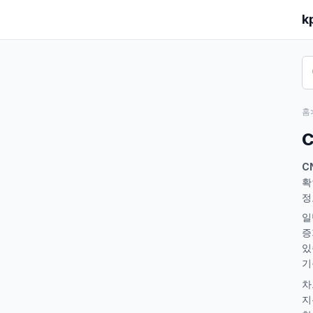
k
홈
C
확
정
일
증
있
기
차
지