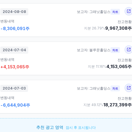
2024-08-08
보고자:
그래닛홀딩스
차트
변동내역
잔고현황
9,967,308
주
-8,306,091
주
지분
26.79
%
2024-07-04
보고자:
블루문홀딩스
차트
변동내역
잔고현황
4,153,065
주
+
4,153,065
주
지분
11.16
%
2024-07-03
보고자:
그래닛홀딩스
차트
변동내역
잔고현황
18,273,399
주
-6,644,904
주
지분
49.12
%
추천 광고 영역
잠시 후 표시됩니다