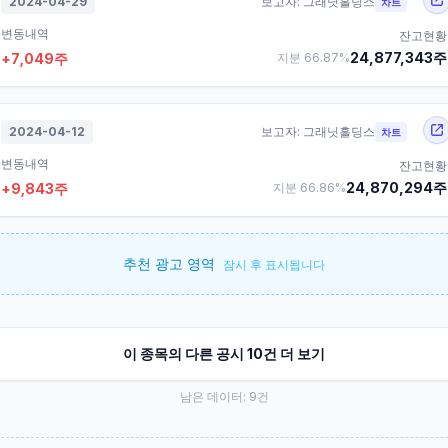
2024-04-29
보고자:
그래닛홀딩스
차트
변동내역
잔고현황
24,877,343
주
+
7,049
주
지분
66.87
%
2024-04-12
보고자:
그래닛홀딩스
차트
변동내역
잔고현황
24,870,294
주
+
9,843
주
지분
66.86
%
추천 광고 영역
잠시 후 표시됩니다
이 종목의 다른 공시 10건 더 보기
남은 데이터:
9
건