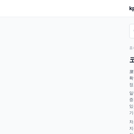
k
홈
코
확
정
일
증
있
기
차
지