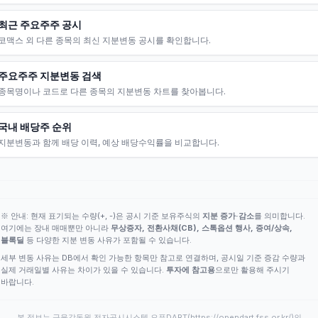
최근 주요주주 공시
코맥스 외 다른 종목의 최신 지분변동 공시를 확인합니다.
주요주주 지분변동 검색
종목명이나 코드로 다른 종목의 지분변동 차트를 찾아봅니다.
국내 배당주 순위
지분변동과 함께 배당 이력, 예상 배당수익률을 비교합니다.
※ 안내: 현재 표기되는 수량(+, -)은 공시 기준 보유주식의
지분 증가·감소
를 의미합니다.
여기에는 장내 매매뿐만 아니라
무상증자, 전환사채(CB), 스톡옵션 행사, 증여/상속,
블록딜
등 다양한 지분 변동 사유가 포함될 수 있습니다.
세부 변동 사유는 DB에서 확인 가능한 항목만 참고로 연결하며, 공시일 기준 증감 수량과
실제 거래일별 사유는 차이가 있을 수 있습니다.
투자에 참고용
으로만 활용해 주시기
바랍니다.
본 정보는 금융감독원 전자공시시스템 오픈DART(
https://opendart.fss.or.kr/
)의