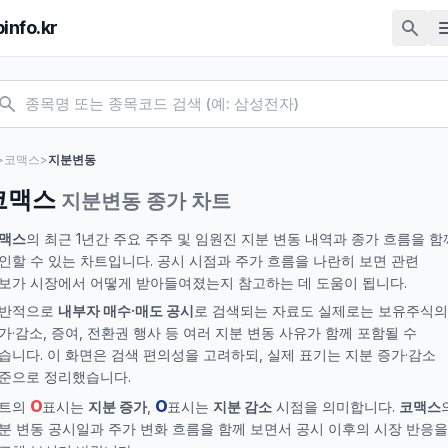
pinfo.kr
>
코맥스
>
지분변동
코맥스
지분변동 종가 차트
맥스
의 최근 1년간 주요 주주 및 임원진 지분 변동 내역과 종가 흐름을 함
인할 수 있는 차트입니다. 공시 시점과 주가 흐름을 나란히 보면 관련
보가 시장에서 어떻게 받아들여졌는지 참고하는 데 도움이 됩니다.
반적으로
내부자 매수·매도 공시
로 검색되는 자료도 실제로는 보유주식의
가·감소, 증여, 전환권 행사 등 여러 지분 변동 사유가 함께 포함될 수
습니다. 이 화면은 검색 편의성을 고려하되, 실제 표기는 지분 증가·감소
준으로 정리했습니다.
O
O
트의
표시는
지분 증가
,
표시는
지분 감소
시점을 의미합니다.
코맥스
분 변동 공시일과 주가 변화 흐름을 함께 보면서 공시 이후의 시장 반응을