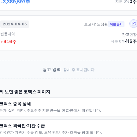
0
주
-3,389,597
주
지분
0
%
2024-04-05
보고자:
노정환
이전 공시
변동내역
잔고현황
416
주
+
416
주
지분
0
%
광고 영역
잠시 후 표시됩니다
께 보면 좋은
코맥스
페이지
코맥스 종목 상세
주가, 실적, 테마, 주요주주 지분변동을 한 화면에서 확인합니다.
코맥스 외국인·기관 수급
외국인과 기관의 수급 강도, 보유 방향, 주가 흐름을 함께 봅니다.