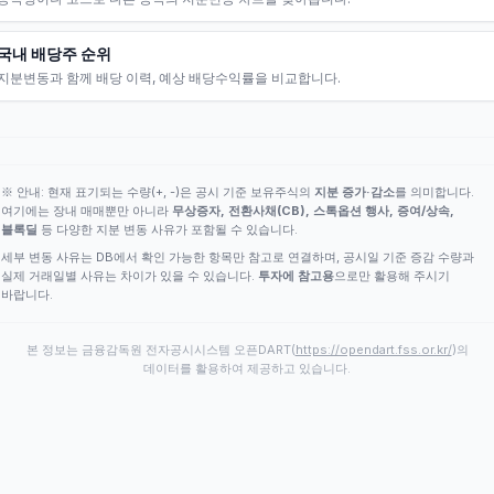
국내 배당주 순위
지분변동과 함께 배당 이력, 예상 배당수익률을 비교합니다.
※ 안내: 현재 표기되는 수량(+, -)은 공시 기준 보유주식의
지분 증가·감소
를 의미합니다.
여기에는 장내 매매뿐만 아니라
무상증자, 전환사채(CB), 스톡옵션 행사, 증여/상속,
블록딜
등 다양한 지분 변동 사유가 포함될 수 있습니다.
세부 변동 사유는 DB에서 확인 가능한 항목만 참고로 연결하며, 공시일 기준 증감 수량과
실제 거래일별 사유는 차이가 있을 수 있습니다.
투자에 참고용
으로만 활용해 주시기
바랍니다.
본 정보는 금융감독원 전자공시시스템 오픈DART(
https://opendart.fss.or.kr/
)의
데이터를 활용하여 제공하고 있습니다.