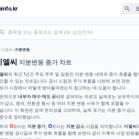
pinfo.kr
>
이엘씨
>
지분변동
이엘씨
지분변동 종가 차트
엘씨
의 최근 1년간 주요 주주 및 임원진 지분 변동 내역과 종가 흐름을 함
인할 수 있는 차트입니다. 공시 시점과 주가 흐름을 나란히 보면 관련
보가 시장에서 어떻게 받아들여졌는지 참고하는 데 도움이 됩니다.
반적으로
내부자 매수·매도 공시
로 검색되는 자료도 실제로는 보유주식의
가·감소, 증여, 전환권 행사 등 여러 지분 변동 사유가 함께 포함될 수
습니다. 이 화면은 검색 편의성을 고려하되, 실제 표기는 지분 증가·감소
준으로 정리했습니다.
O
O
트의
표시는
지분 증가
,
표시는
지분 감소
시점을 의미합니다.
이엘씨
분 변동 공시일과 주가 변화 흐름을 함께 보면서 공시 이후의 시장 반응을