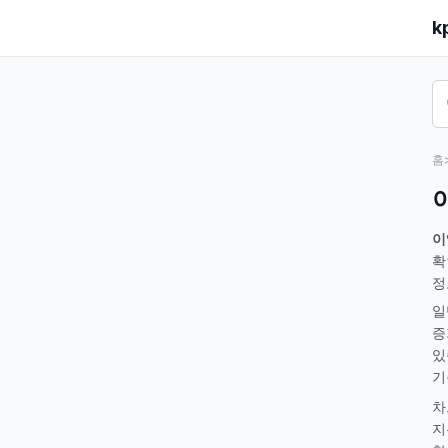
k
홈
이
확
정
일
증
있
기
차
지