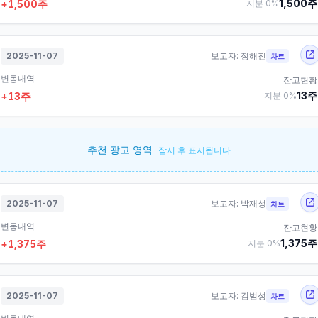
1,500
주
+
1,500
주
지분
0
%
2025-11-07
보고자:
정해진
차트
변동내역
잔고현황
13
주
+
13
주
지분
0
%
추천 광고 영역
잠시 후 표시됩니다
2025-11-07
보고자:
박재성
차트
변동내역
잔고현황
1,375
주
+
1,375
주
지분
0
%
2025-11-07
보고자:
김범성
차트