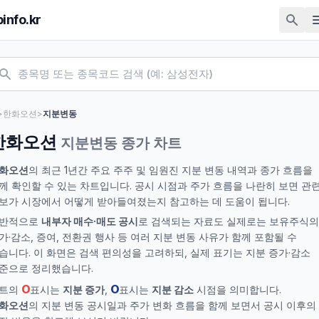
pinfo.kr
>
한화오션
>
지분변동
한화오션
지분변동 종가 차트
화오션
의 최근 1년간 주요 주주 및 임원진 지분 변동 내역과 종가 흐름을
께 확인할 수 있는 차트입니다. 공시 시점과 주가 흐름을 나란히 보면 관
보가 시장에서 어떻게 받아들여졌는지 참고하는 데 도움이 됩니다.
반적으로
내부자 매수·매도 공시
로 검색되는 자료도 실제로는 보유주식의
가·감소, 증여, 전환권 행사 등 여러 지분 변동 사유가 함께 포함될 수
습니다. 이 화면은 검색 편의성을 고려하되, 실제 표기는 지분 증가·감소
준으로 정리했습니다.
O
O
트의
표시는
지분 증가
,
표시는
지분 감소
시점을 의미합니다.
화오션
의 지분 변동 공시일과 주가 변화 흐름을 함께 보면서 공시 이후의