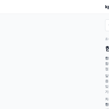
k
홈
한
함
정
일
증
있
기
차
한