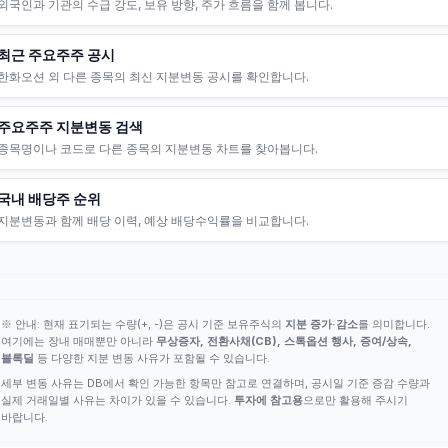
외국인과 기관의 수급 강도, 보유 방향, 주가 흐름을 함께 봅니다.
최근 주요주주 공시
한화오션 외 다른 종목의 최신 지분변동 공시를 확인합니다.
주요주주 지분변동 검색
종목명이나 코드로 다른 종목의 지분변동 차트를 찾아봅니다.
국내 배당주 순위
지분변동과 함께 배당 이력, 예상 배당수익률을 비교합니다.
※ 안내: 현재 표기되는 수량(+, -)은 공시 기준 보유주식의
지분 증가·감소
를 의미합니다.
여기에는 장내 매매뿐만 아니라
무상증자, 전환사채(CB), 스톡옵션 행사, 증여/상속,
블록딜
등 다양한 지분 변동 사유가 포함될 수 있습니다.
세부 변동 사유는 DB에서 확인 가능한 항목만 참고로 연결하며, 공시일 기준 증감 수량과
실제 거래일별 사유는 차이가 있을 수 있습니다.
투자에 참고용
으로만 활용해 주시기
바랍니다.