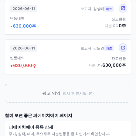
2026-06-11
보고자:
김상태
차트
변동내역
잔고현황
0
주
-630,000
주
지분
0
%
2026-06-11
보고자:
김도연
차트
변동내역
잔고현황
630,000
주
+
630,000
주
지분
3
%
광고 영역
잠시 후 표시됩니다
함께 보면 좋은
피에이치에이
페이지
피에이치에이 종목 상세
주가, 실적, 테마, 주요주주 지분변동을 한 화면에서 확인합니다.