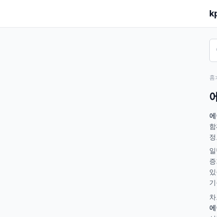
k
홈
에
함
정
일
증
있
기
차
에