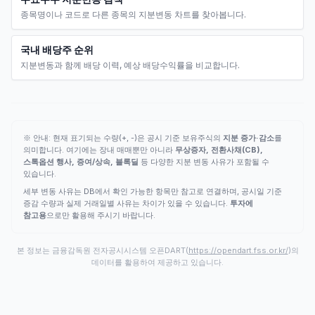
종목명이나 코드로 다른 종목의 지분변동 차트를 찾아봅니다.
국내 배당주 순위
지분변동과 함께 배당 이력, 예상 배당수익률을 비교합니다.
※ 안내: 현재 표기되는 수량(+, -)은 공시 기준 보유주식의
지분 증가·감소
를
의미합니다. 여기에는 장내 매매뿐만 아니라
무상증자, 전환사채(CB),
스톡옵션 행사, 증여/상속, 블록딜
등 다양한 지분 변동 사유가 포함될 수
있습니다.
세부 변동 사유는 DB에서 확인 가능한 항목만 참고로 연결하며, 공시일 기준
증감 수량과 실제 거래일별 사유는 차이가 있을 수 있습니다.
투자에
참고용
으로만 활용해 주시기 바랍니다.
본 정보는 금융감독원 전자공시시스템 오픈DART(
https://opendart.fss.or.kr/
)의
데이터를 활용하여 제공하고 있습니다.