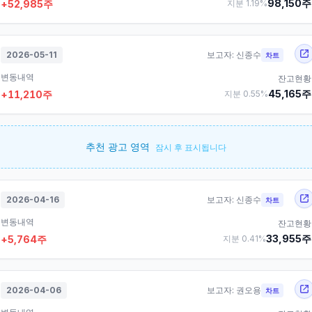
98,150
주
+
52,985
주
지분
1.19
%
2026-05-11
보고자:
신종수
차트
변동내역
잔고현황
45,165
주
+
11,210
주
지분
0.55
%
추천 광고 영역
잠시 후 표시됩니다
2026-04-16
보고자:
신종수
차트
변동내역
잔고현황
33,955
주
+
5,764
주
지분
0.41
%
2026-04-06
보고자:
권오용
차트