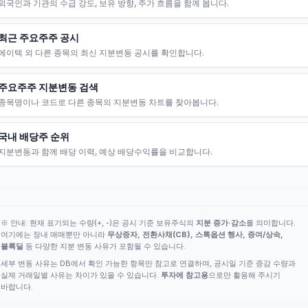
외국인과 기관의 수급 강도, 보유 방향, 주가 흐름을 함께 봅니다.
최근 주요주주 공시
에이텍 외 다른 종목의 최신 지분변동 공시를 확인합니다.
주요주주 지분변동 검색
종목명이나 코드로 다른 종목의 지분변동 차트를 찾아봅니다.
국내 배당주 순위
지분변동과 함께 배당 이력, 예상 배당수익률을 비교합니다.
※ 안내: 현재 표기되는 수량(+, -)은 공시 기준 보유주식의
지분 증가·감소
를 의미합니다.
여기에는 장내 매매뿐만 아니라
무상증자, 전환사채(CB), 스톡옵션 행사, 증여/상속,
블록딜
등 다양한 지분 변동 사유가 포함될 수 있습니다.
세부 변동 사유는 DB에서 확인 가능한 항목만 참고로 연결하며, 공시일 기준 증감 수량과
실제 거래일별 사유는 차이가 있을 수 있습니다.
투자에 참고용
으로만 활용해 주시기
바랍니다.