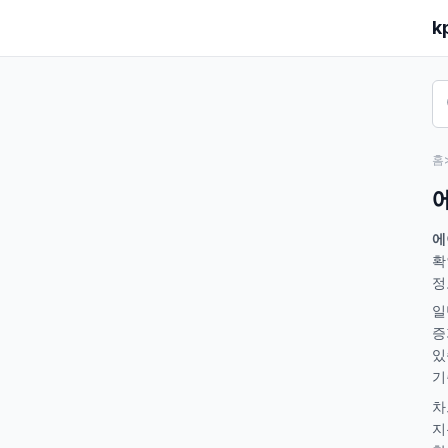
k
홈
에
확
정
일
증
있
기
차
지