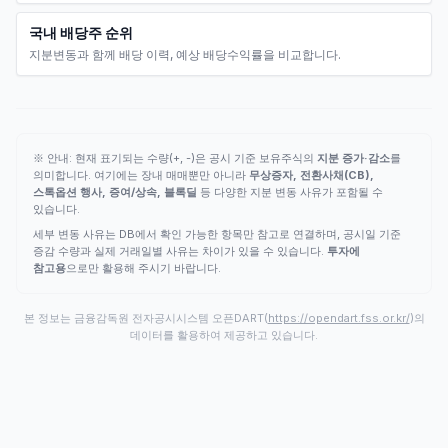
국내 배당주 순위
지분변동과 함께 배당 이력, 예상 배당수익률을 비교합니다.
※ 안내: 현재 표기되는 수량(+, -)은 공시 기준 보유주식의
지분 증가·감소
를
의미합니다. 여기에는 장내 매매뿐만 아니라
무상증자, 전환사채(CB),
스톡옵션 행사, 증여/상속, 블록딜
등 다양한 지분 변동 사유가 포함될 수
있습니다.
세부 변동 사유는 DB에서 확인 가능한 항목만 참고로 연결하며, 공시일 기준
증감 수량과 실제 거래일별 사유는 차이가 있을 수 있습니다.
투자에
참고용
으로만 활용해 주시기 바랍니다.
본 정보는 금융감독원 전자공시시스템 오픈DART(
https://opendart.fss.or.kr/
)의
데이터를 활용하여 제공하고 있습니다.