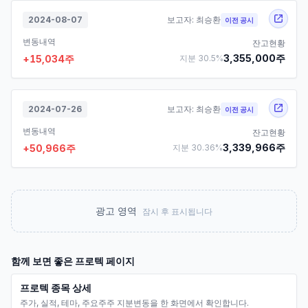
2024-08-07
보고자:
최승환
이전 공시
변동내역
잔고현황
3,355,000
주
+
15,034
주
지분
30.5
%
2024-07-26
보고자:
최승환
이전 공시
변동내역
잔고현황
3,339,966
주
+
50,966
주
지분
30.36
%
광고 영역
잠시 후 표시됩니다
함께 보면 좋은
프로텍
페이지
프로텍 종목 상세
주가, 실적, 테마, 주요주주 지분변동을 한 화면에서 확인합니다.