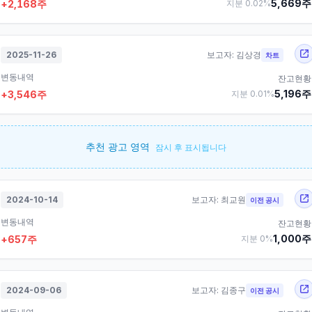
5,669
주
+
2,168
주
지분
0.02
%
2025-11-26
보고자:
김상경
차트
변동내역
잔고현황
5,196
주
+
3,546
주
지분
0.01
%
추천 광고 영역
잠시 후 표시됩니다
2024-10-14
보고자:
최교원
이전 공시
변동내역
잔고현황
1,000
주
+
657
주
지분
0
%
2024-09-06
보고자:
김종구
이전 공시