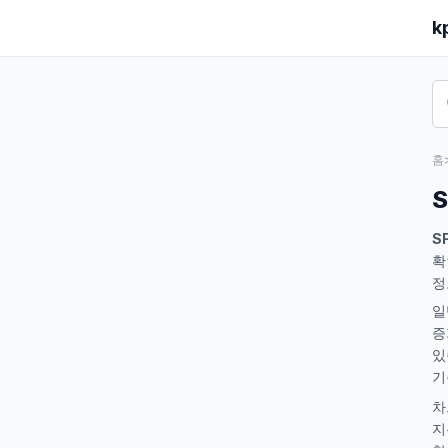
k
홈
S
S
확
정
일
증
있
기
차
지