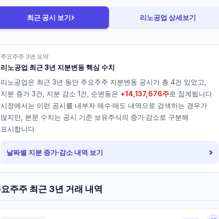
›
최근 공시 보기
리노공업
상세보기
주요주주 3년 요약
리노공업
최근 3년 지분변동 핵심 수치
리노공업
은 최근 3년 동안 주요주주 지분변동 공시가 총
4
건 있었고,
지분 증가
3
건, 지분 감소
1
건, 순변동은
+14,137,676주
로 집계됩니다.
시장에서는 이런 공시를 내부자 매수·매도 내역으로 검색하는 경우가
많지만, 본문 수치는 공시 기준 보유주식의 증가·감소로 구분해
표시합니다.
›
날짜별 지분 증가·감소 내역 보기
요주주 최근 3년 거래 내역