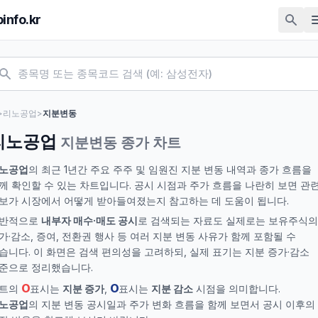
pinfo.kr
>
리노공업
>
지분변동
리노공업
지분변동 종가 차트
노공업
의 최근 1년간 주요 주주 및 임원진 지분 변동 내역과 종가 흐름을
께 확인할 수 있는 차트입니다. 공시 시점과 주가 흐름을 나란히 보면 관
보가 시장에서 어떻게 받아들여졌는지 참고하는 데 도움이 됩니다.
반적으로
내부자 매수·매도 공시
로 검색되는 자료도 실제로는 보유주식의
가·감소, 증여, 전환권 행사 등 여러 지분 변동 사유가 함께 포함될 수
습니다. 이 화면은 검색 편의성을 고려하되, 실제 표기는 지분 증가·감소
준으로 정리했습니다.
O
O
트의
표시는
지분 증가
,
표시는
지분 감소
시점을 의미합니다.
노공업
의 지분 변동 공시일과 주가 변화 흐름을 함께 보면서 공시 이후의