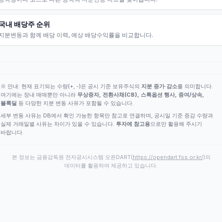
국내 배당주 순위
지분변동과 함께 배당 이력, 예상 배당수익률을 비교합니다.
※ 안내: 현재 표기되는 수량(+, -)은 공시 기준 보유주식의
지분 증가·감소
를 의미합니다.
여기에는 장내 매매뿐만 아니라
무상증자, 전환사채(CB), 스톡옵션 행사, 증여/상속,
블록딜
등 다양한 지분 변동 사유가 포함될 수 있습니다.
세부 변동 사유는 DB에서 확인 가능한 항목만 참고로 연결하며, 공시일 기준 증감 수량과
실제 거래일별 사유는 차이가 있을 수 있습니다.
투자에 참고용
으로만 활용해 주시기
바랍니다.
본 정보는 금융감독원 전자공시시스템 오픈DART(
https://opendart.fss.or.kr/
)의
데이터를 활용하여 제공하고 있습니다.