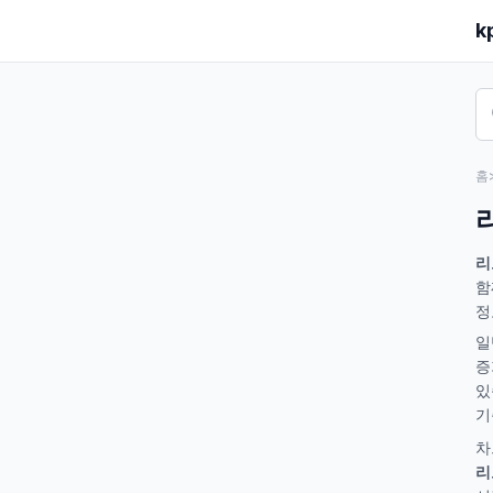
k
홈
리
함
정
일
증
있
기
차
리