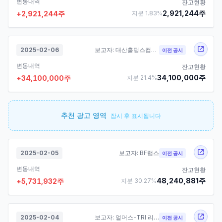
변동내역
잔고현황
2,921,244
주
+
2,921,244
주
지분
1.83
%
2025-02-06
보고자:
대산홀딩스컴퍼니
이전 공시
변동내역
잔고현황
34,100,000
주
+
34,100,000
주
지분
21.4
%
추천 광고 영역
잠시 후 표시됩니다
2025-02-05
보고자:
BF랩스
이전 공시
변동내역
잔고현황
48,240,881
주
+
5,731,932
주
지분
30.27
%
2025-02-04
보고자:
얼머스-TRI 리스트럭처링 투자조합1호
이전 공시