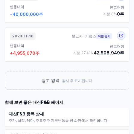
변동내역
잔고현황
0
주
-40,000,000
주
지분
0
%
2023-11-16
보고자:
BF랩스
이전 공시
변동내역
잔고현황
42,508,949
주
+
4,955,070
주
지분
27.41
%
광고 영역
잠시 후 표시됩니다
함께 보면 좋은
대산F&B
페이지
대산F&B 종목 상세
주가, 실적, 테마, 주요주주 지분변동을 한 화면에서 확인합니다.