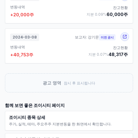
변동내역
잔고현황
60,000
주
+
20,000
주
지분
0.09
%
2024-03-08
보고자:
강기문
이전 공시
변동내역
잔고현황
48,317
주
+
40,753
주
지분
0.07
%
광고 영역
잠시 후 표시됩니다
함께 보면 좋은
조이시티
페이지
조이시티 종목 상세
주가, 실적, 테마, 주요주주 지분변동을 한 화면에서 확인합니다.