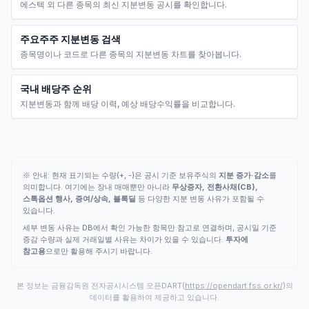
에스텍 외 다른 종목의 최신 지분변동 공시를 확인합니다.
주요주주 지분변동 검색
종목명이나 코드로 다른 종목의 지분변동 차트를 찾아봅니다.
국내 배당주 순위
지분변동과 함께 배당 이력, 예상 배당수익률을 비교합니다.
※ 안내: 현재 표기되는 수량(+, -)은 공시 기준 보유주식의
지분 증가·감소
를
의미합니다. 여기에는 장내 매매뿐만 아니라
무상증자, 전환사채(CB),
스톡옵션 행사, 증여/상속, 블록딜
등 다양한 지분 변동 사유가 포함될 수
있습니다.
세부 변동 사유는 DB에서 확인 가능한 항목만 참고로 연결하며, 공시일 기준
증감 수량과 실제 거래일별 사유는 차이가 있을 수 있습니다.
투자에
참고용
으로만 활용해 주시기 바랍니다.
본 정보는 금융감독원 전자공시시스템 오픈DART(
https://opendart.fss.or.kr/
)의
데이터를 활용하여 제공하고 있습니다.