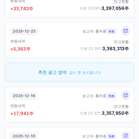
변동내역
잔고현황
3,397,056
주
+
33,743
주
지분
23.59
%
2025-12-23
보고자:
홍하종
차트
변동내역
잔고현황
3,363,313
주
+
5,363
주
지분
23.36
%
추천 광고 영역
잠시 후 표시됩니다
2025-12-16
보고자:
홍하종
차트
변동내역
잔고현황
3,357,950
주
+
17,941
주
지분
23.32
%
2025-12-10
보고자:
홍하종
차트