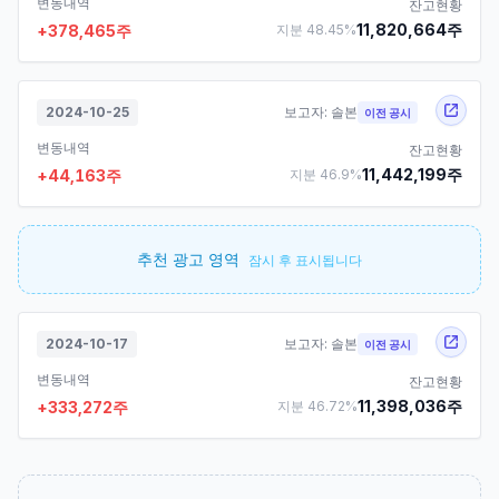
변동내역
잔고현황
11,820,664
주
+
378,465
주
지분
48.45
%
2024-10-25
보고자:
솔본
이전 공시
변동내역
잔고현황
11,442,199
주
+
44,163
주
지분
46.9
%
추천 광고 영역
잠시 후 표시됩니다
2024-10-17
보고자:
솔본
이전 공시
변동내역
잔고현황
11,398,036
주
+
333,272
주
지분
46.72
%