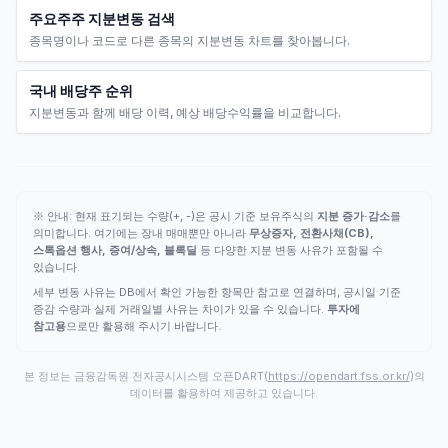
주요주주 지분변동 검색
종목명이나 코드로 다른 종목의 지분변동 차트를 찾아봅니다.
국내 배당주 순위
지분변동과 함께 배당 이력, 예상 배당수익률을 비교합니다.
※ 안내: 현재 표기되는 수량(+, -)은 공시 기준 보유주식의
지분 증가·감소
를
의미합니다. 여기에는 장내 매매뿐만 아니라
무상증자, 전환사채(CB),
스톡옵션 행사, 증여/상속, 블록딜
등 다양한 지분 변동 사유가 포함될 수
있습니다.
세부 변동 사유는 DB에서 확인 가능한 항목만 참고로 연결하며, 공시일 기준
증감 수량과 실제 거래일별 사유는 차이가 있을 수 있습니다.
투자에
참고용
으로만 활용해 주시기 바랍니다.
본 정보는 금융감독원 전자공시시스템 오픈DART(
https://opendart.fss.or.kr/
)의
데이터를 활용하여 제공하고 있습니다.