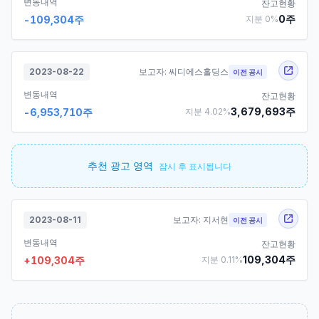
변동내역
잔고현황
0
주
-109,304
주
지분
0
%
2023-08-22
보고자:
씨디에스홀딩스
이전 공시
변동내역
잔고현황
3,679,693
주
-6,953,710
주
지분
4.02
%
추천 광고 영역
잠시 후 표시됩니다
2023-08-11
보고자:
지서현
이전 공시
변동내역
잔고현황
109,304
주
+
109,304
주
지분
0.11
%