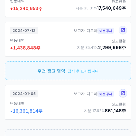
변동내역
잔고현황
17,540,649
주
+
15,240,653
주
지분
33.31
%
2024-07-12
보고자:
디모아
이전 공시
변동내역
잔고현황
2,299,996
주
+
1,438,848
주
지분
35.41
%
추천 광고 영역
잠시 후 표시됩니다
2024-01-05
보고자:
디모아
이전 공시
변동내역
잔고현황
861,148
주
-16,361,814
주
지분
17.92
%