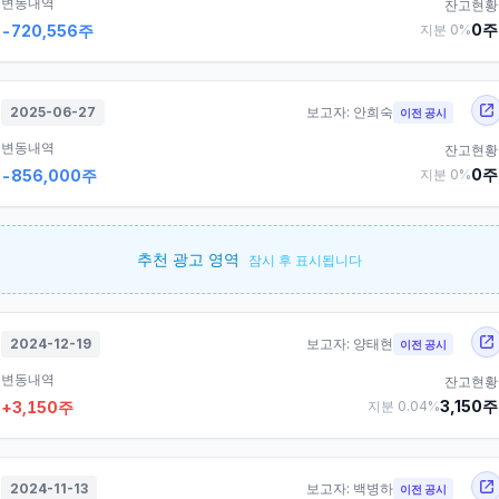
변동내역
잔고현황
0
주
-720,556
주
지분
0
%
2025-06-27
보고자:
안희숙
이전 공시
변동내역
잔고현황
0
주
-856,000
주
지분
0
%
추천 광고 영역
잠시 후 표시됩니다
2024-12-19
보고자:
양태현
이전 공시
변동내역
잔고현황
3,150
주
+
3,150
주
지분
0.04
%
2024-11-13
보고자:
백병하
이전 공시