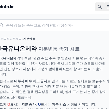
pinfo.kr
>
한국유니온제약
>
지분변동
한국유니온제약
지분변동 종가 차트
국유니온제약
의 최근 1년간 주요 주주 및 임원진 지분 변동 내역과 종가
름을 함께 확인할 수 있는 차트입니다. 공시 시점과 주가 흐름을 나란히
면 관련 정보가 시장에서 어떻게 받아들여졌는지 참고하는 데 도움이
니다.
반적으로
내부자 매수·매도 공시
로 검색되는 자료도 실제로는 보유주식의
가·감소, 증여, 전환권 행사 등 여러 지분 변동 사유가 함께 포함될 수
습니다. 이 화면은 검색 편의성을 고려하되, 실제 표기는 지분 증가·감소
준으로 정리했습니다.
O
O
트의
표시는
지분 증가
,
표시는
지분 감소
시점을 의미합니다.