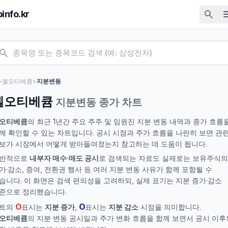
pinfo.kr
>
엘오티베큠
>
지분변동
엘오티베큠
지분변동 종가 차트
오티베큠
의 최근 1년간 주요 주주 및 임원진 지분 변동 내역과 종가 흐름
께 확인할 수 있는 차트입니다. 공시 시점과 주가 흐름을 나란히 보면 관
보가 시장에서 어떻게 받아들여졌는지 참고하는 데 도움이 됩니다.
반적으로
내부자 매수·매도 공시
로 검색되는 자료도 실제로는 보유주식의
가·감소, 증여, 전환권 행사 등 여러 지분 변동 사유가 함께 포함될 수
습니다. 이 화면은 검색 편의성을 고려하되, 실제 표기는 지분 증가·감소
준으로 정리했습니다.
O
O
트의
표시는
지분 증가
,
표시는
지분 감소
시점을 의미합니다.
오티베큠
의 지분 변동 공시일과 주가 변화 흐름을 함께 보면서 공시 이후