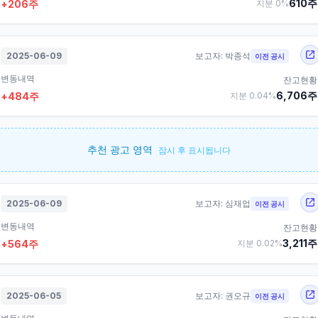
610
주
+
206
주
지분
0
%
2025-06-09
보고자:
박종석
이전 공시
변동내역
잔고현황
6,706
주
+
484
주
지분
0.04
%
추천 광고 영역
잠시 후 표시됩니다
2025-06-09
보고자:
심재업
이전 공시
변동내역
잔고현황
3,211
주
+
564
주
지분
0.02
%
2025-06-05
보고자:
권오규
이전 공시