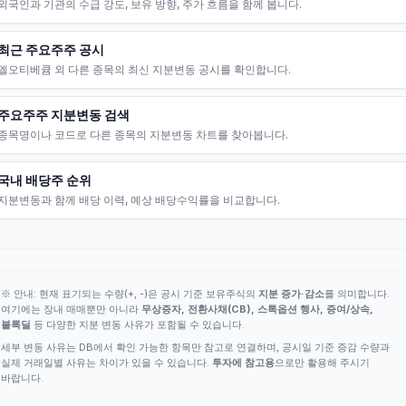
외국인과 기관의 수급 강도, 보유 방향, 주가 흐름을 함께 봅니다.
최근 주요주주 공시
엘오티베큠 외 다른 종목의 최신 지분변동 공시를 확인합니다.
주요주주 지분변동 검색
종목명이나 코드로 다른 종목의 지분변동 차트를 찾아봅니다.
국내 배당주 순위
지분변동과 함께 배당 이력, 예상 배당수익률을 비교합니다.
※ 안내: 현재 표기되는 수량(+, -)은 공시 기준 보유주식의
지분 증가·감소
를 의미합니다.
여기에는 장내 매매뿐만 아니라
무상증자, 전환사채(CB), 스톡옵션 행사, 증여/상속,
블록딜
등 다양한 지분 변동 사유가 포함될 수 있습니다.
세부 변동 사유는 DB에서 확인 가능한 항목만 참고로 연결하며, 공시일 기준 증감 수량과
실제 거래일별 사유는 차이가 있을 수 있습니다.
투자에 참고용
으로만 활용해 주시기
바랍니다.