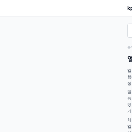
k
홈
엘
함
정
일
증
있
기
차
엘