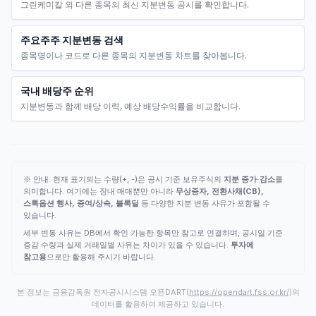
그린케미칼 외 다른 종목의 최신 지분변동 공시를 확인합니다.
주요주주 지분변동 검색
종목명이나 코드로 다른 종목의 지분변동 차트를 찾아봅니다.
국내 배당주 순위
지분변동과 함께 배당 이력, 예상 배당수익률을 비교합니다.
※ 안내: 현재 표기되는 수량(+, -)은 공시 기준 보유주식의
지분 증가·감소
를
의미합니다. 여기에는 장내 매매뿐만 아니라
무상증자, 전환사채(CB),
스톡옵션 행사, 증여/상속, 블록딜
등 다양한 지분 변동 사유가 포함될 수
있습니다.
세부 변동 사유는 DB에서 확인 가능한 항목만 참고로 연결하며, 공시일 기준
증감 수량과 실제 거래일별 사유는 차이가 있을 수 있습니다.
투자에
참고용
으로만 활용해 주시기 바랍니다.
본 정보는 금융감독원 전자공시시스템 오픈DART(
https://opendart.fss.or.kr/
)의
데이터를 활용하여 제공하고 있습니다.