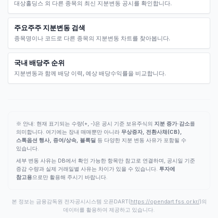
대상홀딩스 외 다른 종목의 최신 지분변동 공시를 확인합니다.
주요주주 지분변동 검색
종목명이나 코드로 다른 종목의 지분변동 차트를 찾아봅니다.
국내 배당주 순위
지분변동과 함께 배당 이력, 예상 배당수익률을 비교합니다.
※ 안내: 현재 표기되는 수량(+, -)은 공시 기준 보유주식의
지분 증가·감소
를
의미합니다. 여기에는 장내 매매뿐만 아니라
무상증자, 전환사채(CB),
스톡옵션 행사, 증여/상속, 블록딜
등 다양한 지분 변동 사유가 포함될 수
있습니다.
세부 변동 사유는 DB에서 확인 가능한 항목만 참고로 연결하며, 공시일 기준
증감 수량과 실제 거래일별 사유는 차이가 있을 수 있습니다.
투자에
참고용
으로만 활용해 주시기 바랍니다.
본 정보는 금융감독원 전자공시시스템 오픈DART(
https://opendart.fss.or.kr/
)의
데이터를 활용하여 제공하고 있습니다.