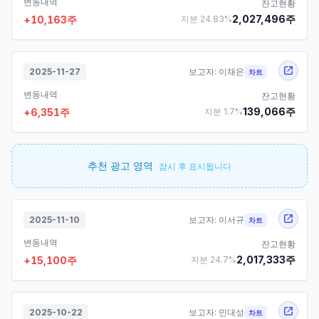
변동내역
잔고현황
2,027,496
주
+
10,163
주
지분
24.83
%
2025-11-27
보고자:
이채은
차트
변동내역
잔고현황
139,066
주
+
6,351
주
지분
1.7
%
추천 광고 영역
잠시 후 표시됩니다
2025-11-10
보고자:
이서규
차트
변동내역
잔고현황
2,017,333
주
+
15,100
주
지분
24.7
%
2025-10-22
보고자:
민대성
차트