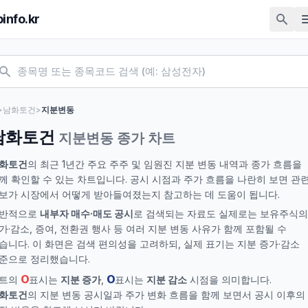
pinfo.kr
>
남화토건
>
지분변동
남화토건
지분변동 종가 차트
화토건
의 최근 1년간 주요 주주 및 임원진 지분 변동 내역과 종가 흐름을
께 확인할 수 있는 차트입니다. 공시 시점과 주가 흐름을 나란히 보면 관
보가 시장에서 어떻게 받아들여졌는지 참고하는 데 도움이 됩니다.
반적으로
내부자 매수·매도 공시
로 검색되는 자료도 실제로는 보유주식의
가·감소, 증여, 전환권 행사 등 여러 지분 변동 사유가 함께 포함될 수
습니다. 이 화면은 검색 편의성을 고려하되, 실제 표기는 지분 증가·감소
준으로 정리했습니다.
O
O
트의
표시는
지분 증가
,
표시는
지분 감소
시점을 의미합니다.
화토건
의 지분 변동 공시일과 주가 변화 흐름을 함께 보면서 공시 이후의