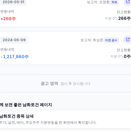
2026-03-31
보고자:
조영환
차트
변동내역
잔고현황
266
주
+
266
주
지분
0
%
2024-05-09
보고자:
최상준
이전 공시
변동내역
잔고현황
0
주
-1,217,860
주
지분
0
%
광고 영역
잠시 후 표시됩니다
께 보면 좋은
남화토건
페이지
남화토건 종목 상세
주가, 실적, 테마, 주요주주 지분변동을 한 화면에서 확인합니다.