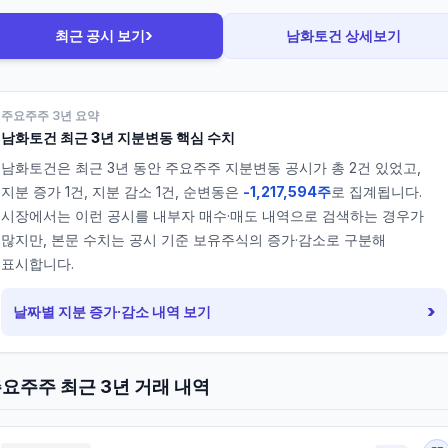
›
최근 공시 보기
남화토건
상세보기
주요주주 3년 요약
남화토건
최근 3년 지분변동 핵심 수치
남화토건
은 최근 3년 동안 주요주주 지분변동 공시가 총
2
건 있었고,
지분 증가
1
건, 지분 감소
1
건, 순변동은
-1,217,594주
로 집계됩니다.
시장에서는 이런 공시를 내부자 매수·매도 내역으로 검색하는 경우가
많지만, 본문 수치는 공시 기준 보유주식의 증가·감소로 구분해
표시합니다.
›
날짜별 지분 증가·감소 내역 보기
요주주 최근 3년 거래 내역