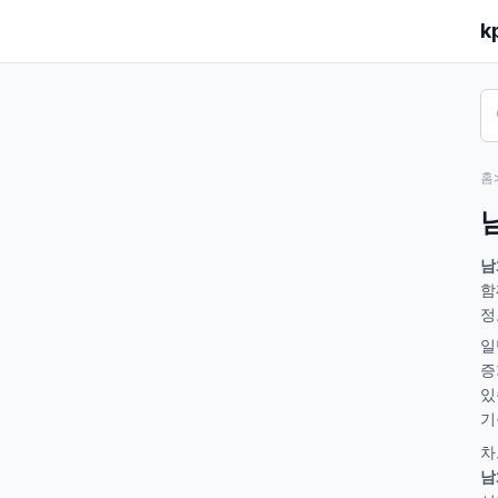
k
홈
남
함
정
일
증
있
기
차
남