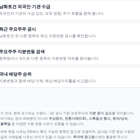
남화토건 외국인·기관 수급
외국인과 기관의 수급 강도, 보유 방향, 주가 흐름을 함께 봅니다.
최근 주요주주 공시
남화토건 외 다른 종목의 최신 지분변동 공시를 확인합니다.
주요주주 지분변동 검색
종목명이나 코드로 다른 종목의 지분변동 차트를 찾아봅니다.
국내 배당주 순위
지분변동과 함께 배당 이력, 예상 배당수익률을 비교합니다.
※ 안내: 현재 표기되는 수량(+, -)은 공시 기준 보유주식의
지분 증가·감소
를 의미합니다.
여기에는 장내 매매뿐만 아니라
무상증자, 전환사채(CB), 스톡옵션 행사, 증여/상속,
블록딜
등 다양한 지분 변동 사유가 포함될 수 있습니다.
세부 변동 사유는 DB에서 확인 가능한 항목만 참고로 연결하며, 공시일 기준 증감 수량과
실제 거래일별 사유는 차이가 있을 수 있습니다.
투자에 참고용
으로만 활용해 주시기