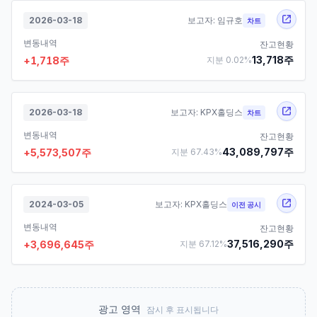
2026-03-18
보고자:
임규호
차트
변동내역
잔고현황
13,718
주
+
1,718
주
지분
0.02
%
2026-03-18
보고자:
KPX홀딩스
차트
변동내역
잔고현황
43,089,797
주
+
5,573,507
주
지분
67.43
%
2024-03-05
보고자:
KPX홀딩스
이전 공시
변동내역
잔고현황
37,516,290
주
+
3,696,645
주
지분
67.12
%
광고 영역
잠시 후 표시됩니다