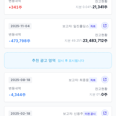
변동내역
잔고현황
21,341
주
+
341
주
지분
0.04
%
2025-11-04
보고자:
일진홀딩스
차트
변동내역
잔고현황
23,483,712
주
-473,798
주
지분
49.25
%
추천 광고 영역
잠시 후 표시됩니다
2025-08-18
보고자:
최종웅
차트
변동내역
잔고현황
0
주
-4,344
주
지분
0
%
2025-02-18
보고자:
신용주
이전 공시