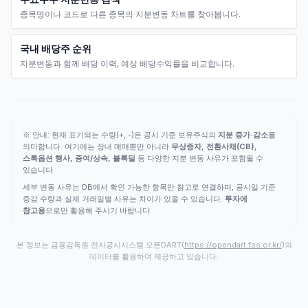
종목명이나 코드로 다른 종목의 지분변동 차트를 찾아봅니다.
국내 배당주 순위
지분변동과 함께 배당 이력, 예상 배당수익률을 비교합니다.
※ 안내: 현재 표기되는 수량(+, -)은 공시 기준 보유주식의
지분 증가·감소
를
의미합니다. 여기에는 장내 매매뿐만 아니라
무상증자, 전환사채(CB),
스톡옵션 행사, 증여/상속, 블록딜
등 다양한 지분 변동 사유가 포함될 수
있습니다.
세부 변동 사유는 DB에서 확인 가능한 항목만 참고로 연결하며, 공시일 기준
증감 수량과 실제 거래일별 사유는 차이가 있을 수 있습니다.
투자에
참고용
으로만 활용해 주시기 바랍니다.
본 정보는 금융감독원 전자공시시스템 오픈DART(
https://opendart.fss.or.kr/
)의
데이터를 활용하여 제공하고 있습니다.