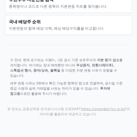
종목명이나 코드로 다른 종목의 지분변동 차트를 찾아봅니다.
국내 배당주 순위
지분변동과 함께 배당 이력, 예상 배당수익률을 비교합니다.
※ 안내: 현재 표기되는 수량(+, -)은 공시 기준 보유주식의
지분 증가·감소
를
의미합니다. 여기에는 장내 매매뿐만 아니라
무상증자, 전환사채(CB),
스톡옵션 행사, 증여/상속, 블록딜
등 다양한 지분 변동 사유가 포함될 수
있습니다.
세부 변동 사유는 DB에서 확인 가능한 항목만 참고로 연결하며, 공시일 기준
증감 수량과 실제 거래일별 사유는 차이가 있을 수 있습니다.
투자에
참고용
으로만 활용해 주시기 바랍니다.
본 정보는 금융감독원 전자공시시스템 오픈DART(
https://opendart.fss.or.kr/
)의
데이터를 활용하여 제공하고 있습니다.